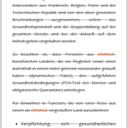
Insbesondere aus Frankreich, Belgien, Polen und der
Tschechischen Republik sind von den oben genannten
Beschränkungen ausgenommen, sofern das
Gesundheitsprotokoll und die Gruppenbildung auf der
gesamten Strecke und bei der Ankunft auf dem
Hoheitsgebiet eingehalten werden.
Zu beachten ist, dass Personen aus
ORANGE
-
klassifizierten Ländern, die ein Flugticket sowie einen
Aufenthalt in einem Hotel getrennt voneinander gekauft
haben (dynamisches Paket), den aufgeführten
Gesundheitsbedingungen (PCR-Test bei Einreise und
obligatorische Quarantäne) unterliegen.
Für Einwohner in Tunesien, die von einer Reise aus
einem als
ORANGE
eingestuften Land zurückkehren:
Verpflichtung, sich gesundheitlichen