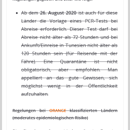
Ab dem
26. August 2020
ist auch für diese
Länder die Vorlage eines PCR-Tests bei
Abreise erforderlich. Dieser Test darf bei
Abreise nicht älter als 72 Stunden und bei
Ankunft/Einreise in Tunesien nicht älter als
120 Stunden sein (für Reisende mit der
Fähre). Eine Quarantäne ist nicht
obligatorisch, aber empfohlen. Man
appelliert an das gute Gewissen, sich
möglichst wenig in der Öffentlichkeit
aufzuhalten.
Regelungen bei
ORANGE
klassifizierten Ländern
(moderates epidemiologischen Risiko)