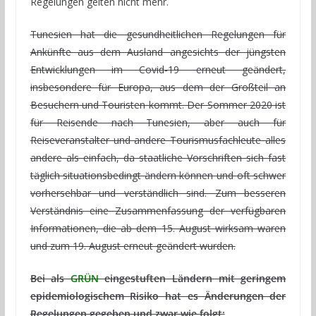
Regelungen gelten nicht mehr.
Tunesien hat die gesundheitlichen Regelungen für
Ankünfte aus dem Ausland angesichts der jüngsten
Entwicklungen im Covid-19 erneut geändert,
insbesondere für Europa, aus dem der Großteil an
Besuchern und Touristen kommt. Der Sommer 2020 ist
für Reisende nach Tunesien, aber auch für
Reiseveranstalter und andere Tourismusfachleute alles
andere als einfach, da staatliche Vorschriften sich fast
täglich situationsbedingt ändern können und oft schwer
vorhersehbar und verständlich sind. Zum besseren
Verständnis eine Zusammenfassung der verfügbaren
Informationen, die ab dem 15. August wirksam waren
und zum 19. August erneut geändert wurden.
Bei als
GRÜN
eingestuften Ländern mit geringem
epidemiologischem Risiko hat es Änderungen der
Regelungen gegeben und zwar wie folgt: