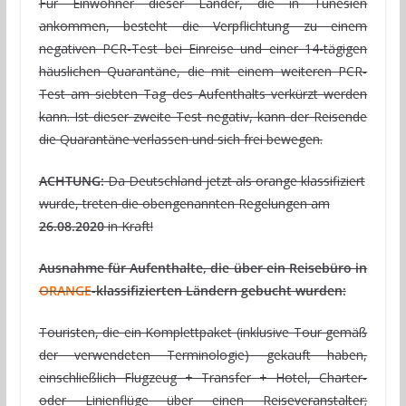
Für Einwohner dieser Länder, die in Tunesien
ankommen, besteht die Verpflichtung zu einem
negativen PCR-Test bei Einreise und einer 14-tägigen
häuslichen Quarantäne, die mit einem weiteren PCR-
Test am siebten Tag des Aufenthalts verkürzt werden
kann. Ist dieser zweite Test negativ, kann der Reisende
die Quarantäne verlassen und sich frei bewegen.
ACHTUNG:
Da Deutschland jetzt als orange klassifiziert
wurde, treten die obengenannten Regelungen am
26.08.2020
in Kraft!
Ausnahme für Aufenthalte, die über ein Reisebüro in
ORANGE
-klassifizierten Ländern gebucht wurden:
Touristen, die ein Komplettpaket (inklusive Tour gemäß
der verwendeten Terminologie) gekauft haben,
einschließlich Flugzeug + Transfer + Hotel, Charter-
oder Linienflüge über einen Reiseveranstalter;