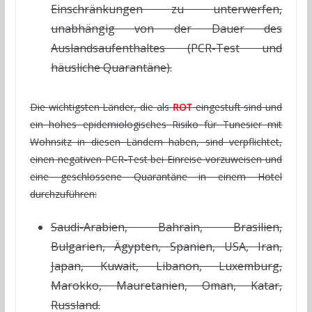
Einschränkungen zu unterwerfen,
unabhängig von der Dauer des
Auslandsaufenthaltes (PCR-Test und
häusliche Quarantäne).
Die wichtigsten Länder, die als
ROT
eingestuft sind und
ein hohes epidemiologisches Risiko für Tunesier mit
Wohnsitz in diesen Ländern haben, sind verpflichtet,
einen negativen PCR-Test bei Einreise vorzuweisen und
eine geschlossene Quarantäne in einem Hotel
durchzuführen:
Saudi-Arabien, Bahrain, Brasilien,
Bulgarien, Ägypten, Spanien, USA, Iran,
Japan, Kuwait, Libanon, Luxemburg,
Marokko, Mauretanien, Oman, Katar,
Russland.