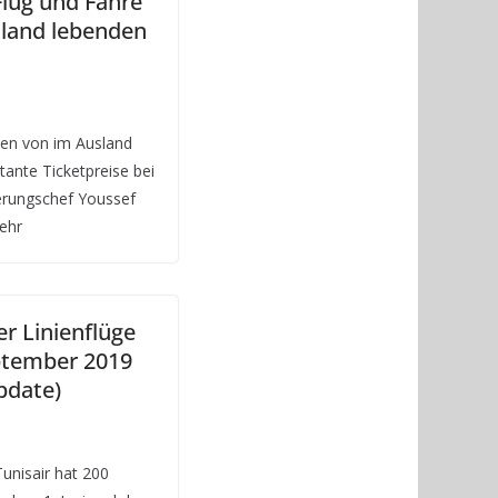
Flug und Fähre
land lebenden
den von im Ausland
tante Ticketpreise bei
erungschef Youssef
ehr
er Linienflüge
ptember 2019
pdate)
Tunisair hat 200