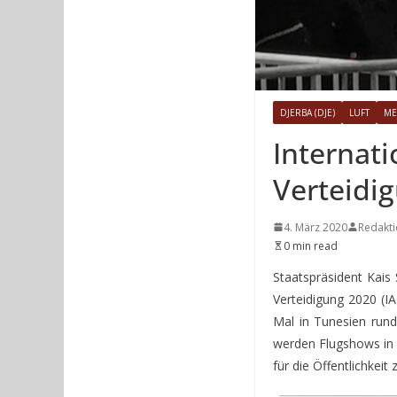
DJERBA (DJE)
LUFT
ME
Internati
Verteidig
4. März 2020
Redakt
0 min read
Staatspräsident Kais
Verteidigung 2020 (I
Mal in Tunesien rund
werden Flugshows in 
für die Öffentlichkeit