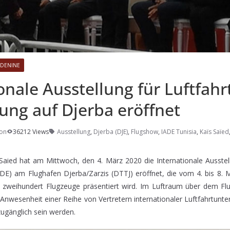
DENINE
onale Ausstellung für Luftfahr
ung auf Djerba eröffnet
ion
36212 Views
Ausstellung
,
Djerba (DJE)
,
Flugshow
,
IADE Tunisia
,
Kaïs Saïed
 Saied hat am Mittwoch, den 4. März 2020 die Internationale Ausstell
ADE) am Flughafen Djerba/Zarzis (DTTJ) eröffnet, die vom 4. bis 8.
 zweihundert Flugzeuge präsentiert wird. Im Luftraum über dem Fl
Anwesenheit einer Reihe von Vertretern internationaler Luftfahrtunt
 zugänglich sein werden.