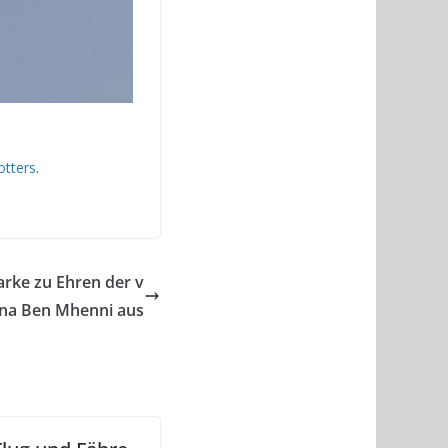
otters
.
arke zu Ehren der v
Lina Ben Mhenni aus