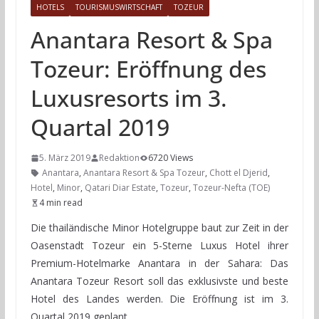
HOTELS
TOURISMUSWIRTSCHAFT
TOZEUR
Anantara Resort & Spa
Tozeur: Eröffnung des
Luxusresorts im 3.
Quartal 2019
5. März 2019
Redaktion
6720 Views
Anantara
,
Anantara Resort & Spa Tozeur
,
Chott el Djerid
,
Hotel
,
Minor
,
Qatari Diar Estate
,
Tozeur
,
Tozeur-Nefta (TOE)
4 min read
Die thailändische Minor Hotelgruppe baut zur Zeit in der
Oasenstadt Tozeur ein 5-Sterne Luxus Hotel ihrer
Premium-Hotelmarke Anantara in der Sahara: Das
Anantara Tozeur Resort soll das exklusivste und beste
Hotel des Landes werden. Die Eröffnung ist im 3.
Quartal 2019 geplant.