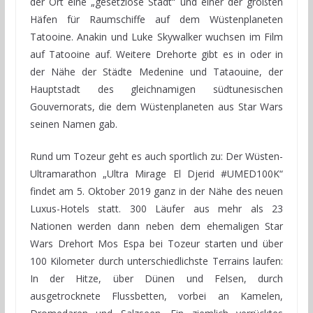
der Ort eine „gesetzlose Stadt“ und einer der größten
Häfen für Raumschiffe auf dem Wüstenplaneten
Tatooine. Anakin und Luke Skywalker wuchsen im Film
auf Tatooine auf. Weitere Drehorte gibt es in oder in
der Nähe der Städte Medenine und Tataouine, der
Hauptstadt des gleichnamigen südtunesischen
Gouvernorats, die dem Wüstenplaneten aus Star Wars
seinen Namen gab.
Rund um Tozeur geht es auch sportlich zu: Der Wüsten-
Ultramarathon „Ultra Mirage El Djerid #UMED100K“
findet am 5. Oktober 2019 ganz in der Nähe des neuen
Luxus-Hotels statt. 300 Läufer aus mehr als 23
Nationen werden dann neben dem ehemaligen Star
Wars Drehort Mos Espa bei Tozeur starten und über
100 Kilometer durch unterschiedlichste Terrains laufen:
In der Hitze, über Dünen und Felsen, durch
ausgetrocknete Flussbetten, vorbei an Kamelen,