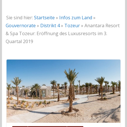
Sie sind hier:
Startseite
»
Infos zum Land
»
Gouvernorate
»
Distrikt 4
»
Tozeur
»
Anantara Resort
& Spa Tozeur: Eröffnung des Luxusresorts im 3.
Quartal 2019