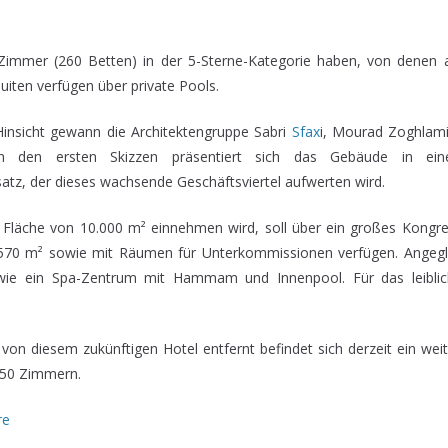
Zimmer (260 Betten) in der 5-Sterne-Kategorie haben, von denen 
 Suiten verfügen über private Pools.
 Hinsicht gewann die Architektengruppe Sabri
Sfax
i, Mourad Zoghlami
ch den ersten Skizzen präsentiert sich das Gebäude in e
atz, der dieses wachsende Geschäftsviertel aufwerten wird.
 Fläche von 10.000 m² einnehmen wird, soll über ein großes Kongr
70 m² sowie mit Räumen für Unterkommissionen verfügen. Angeglie
wie ein Spa-Zentrum mit Hammam und Innenpool. Für das leiblic
von diesem zukünftigen Hotel entfernt befindet sich derzeit ein wei
 250 Zimmern.
re