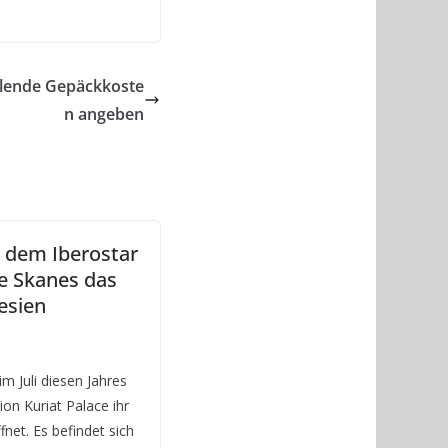
llende Gepäckkoste
n angeben
t dem Iberostar
ce Skanes das
esien
im Juli diesen Jahres
on Kuriat Palace ihr
fnet. Es befindet sich