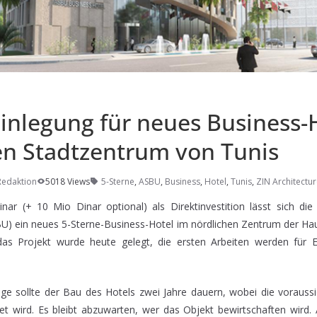
inlegung für neues Business-
en Stadtzentrum von Tunis
Redaktion
5018 Views
5-Sterne
,
ASBU
,
Business
,
Hotel
,
Tunis
,
ZIN Architectu
nar (+ 10 Mio Dinar optional) als Direktinvestition lässt sich di
BU) ein neues 5-Sterne-Business-Hotel im nördlichen Zentrum der Hau
das Projekt wurde heute gelegt, die ersten Arbeiten werden fü
e sollte der Bau des Hotels zwei Jahre dauern, wobei die voraussic
et wird. Es bleibt abzuwarten, wer das Objekt bewirtschaften wird.