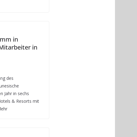
amm in
Mitarbeiter in
ung des
unesische
n Jahr in sechs
tels & Resorts mit
Mehr