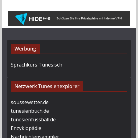
i
v
Werbung
Sprachkurs Tunesisch
Netzwerk Tunesienexplorer
soussewetter.de
tunesienbuch.de
tunesienfussball.de
Enzyklopädie
Nachrichtensammler