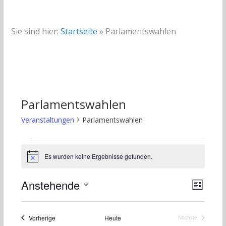
Sie sind hier:
Startseite
»
Parlamentswahlen
Parlamentswahlen
Veranstaltungen
Parlamentswahlen
Veranstaltungen
Es wurden keine Ergebnisse gefunden.
H
i
n
A
V
Anstehende
w
L
e
e
D
i
i
n
s
s
r
a
Veranstaltungen
Vorherige
Heute
Nächste
t
Veranstaltungen