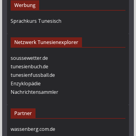
i
Werbung
h
g
t
Sprachkurs Tunesisch
a
e
n
t
Netzwerk Tunesienexplorer
-
i
N
soussewetter.de
o
a
tunesienbuch.de
v
n
tunesienfussball.de
i
Enzyklopädie
g
Nachrichtensammler
a
t
Partner
i
wassenberg.com.de
o